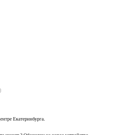
Я ознакомлен(а) с
политикой конфиденциальности
и даю согласие на обработку моих персональных дан
ентре Екатеринбурга.