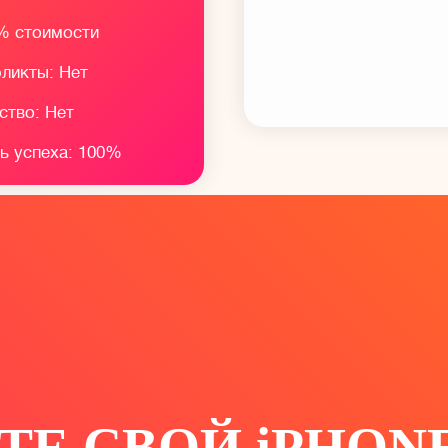
% стоимости
фликты: Нет
тво: Нет
ь успеха: 100%
ТЕ СВОЙ iPHON